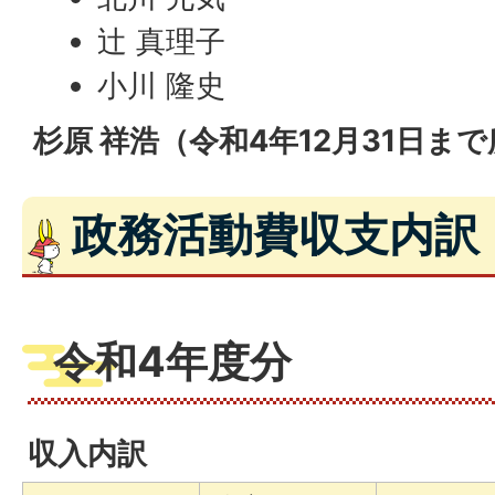
辻 真理子
小川 隆史
杉原 祥浩（令和4年12月31日ま
政務活動費収支内訳
令和4年度分
収入内訳