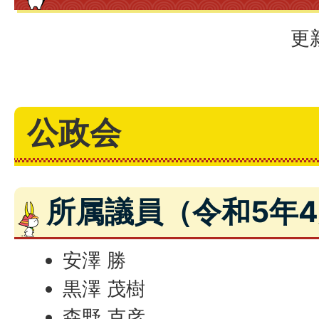
更
公政会
所属議員（令和5年4
安澤 勝
黒澤 茂樹
森野 克彦