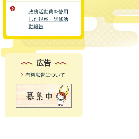
政務活動費を使用
した視察・研修活
動報告
広告
有料広告について