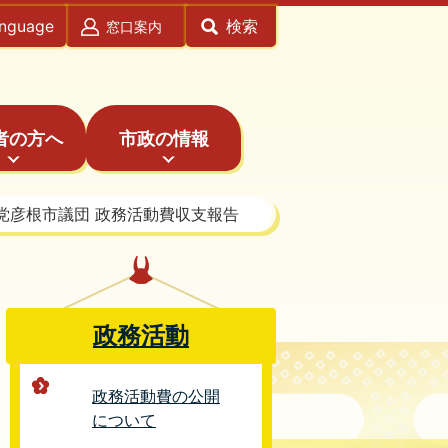
anguage
検索
窓口案内
者の方へ
市政の情報
党彦根市議団 政務活動費収支報告
政務活動
政務活動費の公開
について