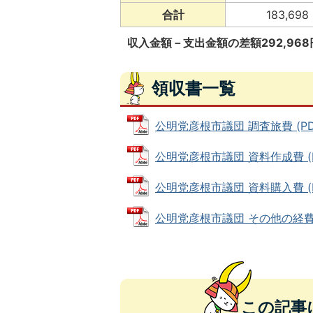
合計
183,698
収入金額－支出金額の差額292,96
領収書一覧
公明党彦根市議団 調査旅費 (PDFフ
公明党彦根市議団 資料作成費 (PD
公明党彦根市議団 資料購入費 (PDF
公明党彦根市議団 その他の経費 (P
この記事