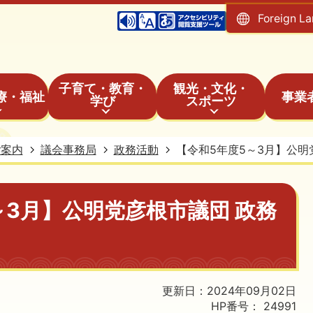
Foreign L
子育て・教育・
観光・文化・
療・福祉
事業
学び
スポーツ
ご案内
議会事務局
政務活動
【令和5年度5～3月】公明
～3月】公明党彦根市議団 政務
更新日：2024年09月02日
HP番号：
24991