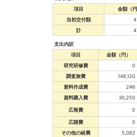
項目
金額（
当初交付額
4
計
4
支出内訳
項目
金額（円）
研究研修費
0
調査旅費
148,120
資料作成費
246
資料購入費
30,250
広報費
0
広聴費
0
その他の経費
5,082