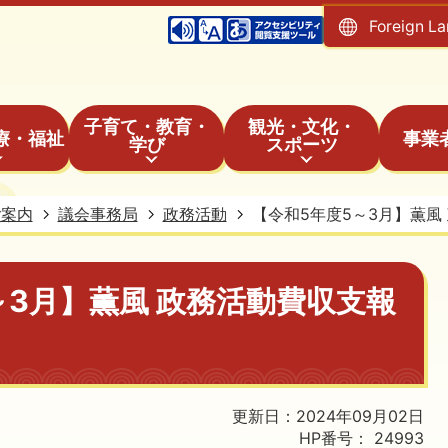
Foreign L
子育て・教育・
観光・文化・
療・福祉
事業
学び
スポーツ
ご案内
議会事務局
政務活動
【令和5年度5～3月】薫風
～3月】薫風 政務活動費収支報
更新日：2024年09月02日
HP番号：
24993