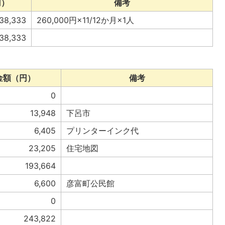
円）
備考
38,333
260,000円×11/12か月×1人
38,333
金額（円）
備考
0
13,948
下呂市
6,405
プリンターインク代
23,205
住宅地図
193,664
6,600
彦富町公民館
0
243,822