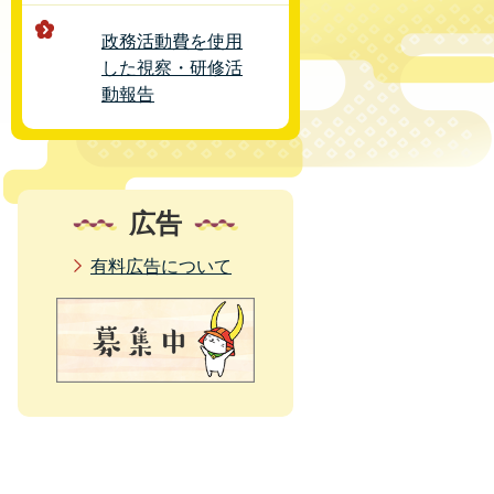
政務活動費を使用
した視察・研修活
動報告
広告
有料広告について