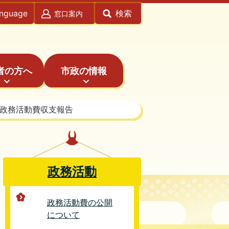
anguage
検索
窓口案内
者の方へ
市政の情報
 政務活動費収支報告
政務活動
政務活動費の公開
について