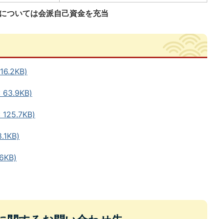
9円については会派自己資金を充当
6.2KB)
3.9KB)
25.7KB)
1KB)
6KB)