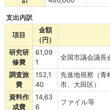
計
480,000
支出内訳
金額
項目
（円）
研究研
61,09
全国市議会議長
修費
1
調査旅
152,1
先進地視察（青
費
40
市、大田区）
資料作
14,63
ファイル等
成費
6