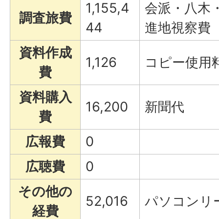
1,155,4
会派・八木
調査旅費
44
進地視察費
資料作成
1,126
コピー使用
費
資料購入
16,200
新聞代
費
広報費
0
広聴費
0
その他の
52,016
パソコンリ
経費