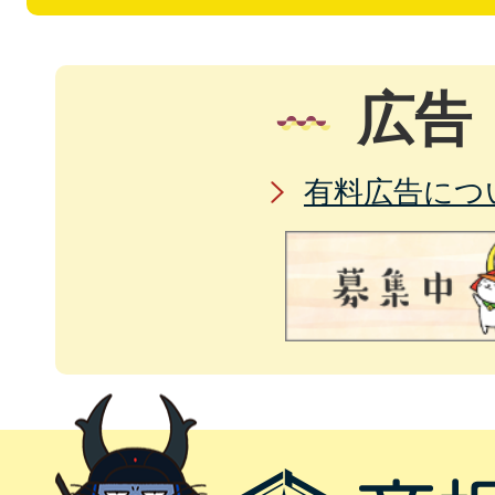
広告
有料広告につ