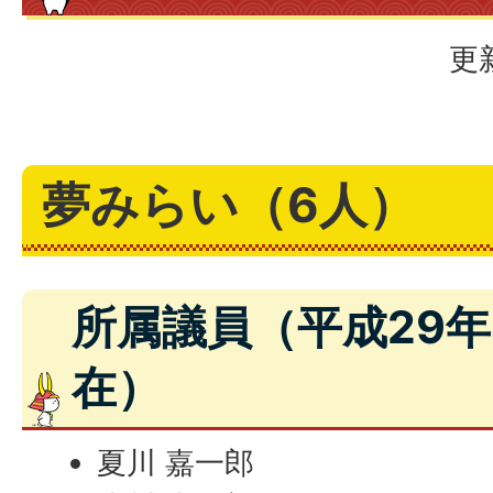
更
夢みらい（6人）
所属議員（平成29年
在）
夏川 嘉一郎