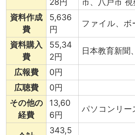
28円
市、八戸市 視
資料作成
5,636
ファイル、ボ
費
円
資料購入
55,34
日本教育新聞
費
2円
広報費
0円
広聴費
0円
その他の
13,60
パソコンリー
経費
6円
343,5