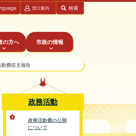
anguage
検索
窓口案内
者の方へ
市政の情報
活動費収支報告
政務活動
政務活動費の公開
について