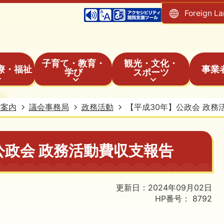
Foreign L
子育て・教育・
観光・文化・
療・福祉
事業
学び
スポーツ
ご案内
議会事務局
政務活動
【平成30年】公政会 政務
公政会 政務活動費収支報告
更新日：2024年09月02日
HP番号：
8792