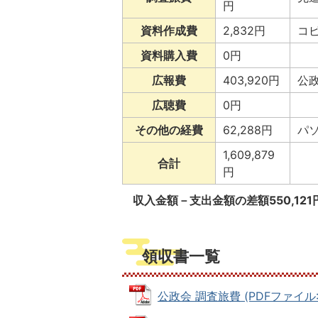
円
資料作成費
2,832円
コ
資料購入費
0円
広報費
403,920円
公
広聴費
0円
その他の経費
62,288円
パ
1,609,879
合計
円
収入金額－支出金額の差額550,12
領収書一覧
公政会 調査旅費 (PDFファイル: 2