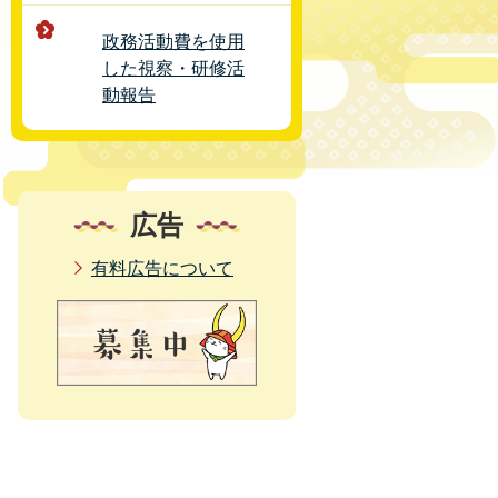
政務活動費を使用
した視察・研修活
動報告
広告
有料広告について