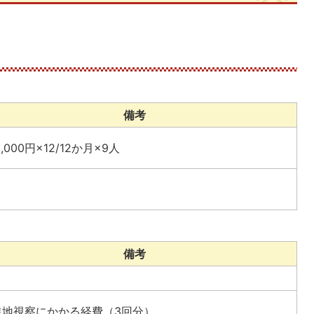
備考
0,000円×12/12か月×9人
備考
進地視察にかかる経費（3回分）