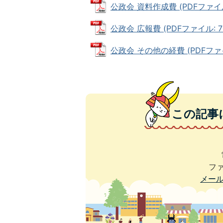
公政会 資料作成費 (PDFファイル: 
公政会 広報費 (PDFファイル: 79
公政会 その他の経費 (PDFファイル
この記事
ファ
メー