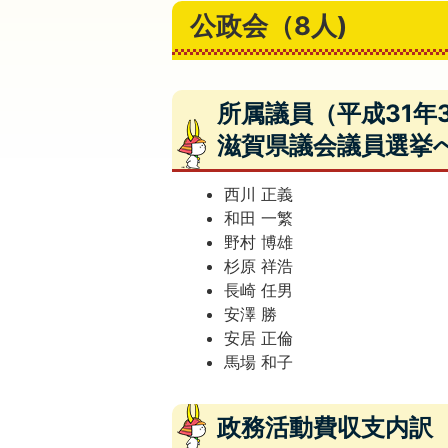
公政会（8人)
所属議員（平成31年3
滋賀県議会議員選挙
西川 正義
和田 一繁
野村 博雄
杉原 祥浩
長崎 任男
安澤 勝
安居 正倫
馬場 和子
政務活動費収支内訳