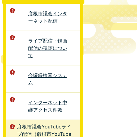
彦根市議会インタ
ーネット配信
ライブ配信・録画
配信の視聴につい
て
会議録検索システ
ム
インターネット中
継アクセス件数
彦根市議会YouTubeライ
ブ配信（彦根市YouTube