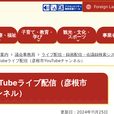
Foreign L
子育て・教育・
観光・文化・
療・福祉
事業
学び
スポーツ
ご案内
議会事務局
ライブ配信・録画配信・会議録検索シ
Tubeライブ配信（彦根市YouTubeチャンネル）
Tubeライブ配信（彦根市
ャンネル）
更新日：2024年11月25日