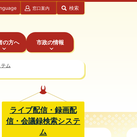
anguage
検索
窓口案内
者の方へ
市政の情報
ステム
ライブ配信・録画配
信・会議録検索システ
ム