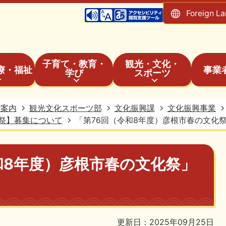
Foreign L
子育て・教育・
観光・文化・
療・福祉
事業
学び
スポーツ
ご案内
観光文化スポーツ部
文化振興課
文化振興事業
祭】募集について
「第76回（令和8年度）彦根市春の文化
和8年度）彦根市春の文化祭」
更新日：2025年09月25日