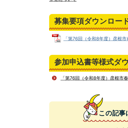
募集要項ダウンロー
「第76回（令和8年度）彦根市春の
参加申込書等様式ダ
「第76回（令和8年度）彦根市
この記事