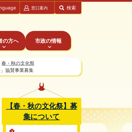
anguage
検索
窓口案内
者の方へ
市政の情報
春・秋の文化祭
祭」協賛事業募集
【春・秋の文化祭】募
集について