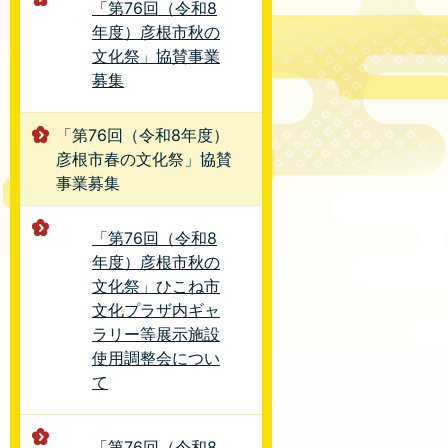
「第76回（令和8
年度）彦根市秋の
文化祭」協賛事業
募集
「第76回（令和8年度）
彦根市春の文化祭」協賛
事業募集
「第76回（令和8
年度）彦根市秋の
文化祭」ひこね市
文化プラザ内ギャ
ラリー等展示施設
使用調整会につい
て
「第76回（令和8