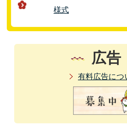
様式
広告
有料広告につ