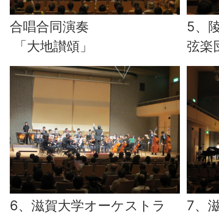
合唱合同演奏
5、
「大地讃頌」
弦楽
6、滋賀大学オーケストラ
7、