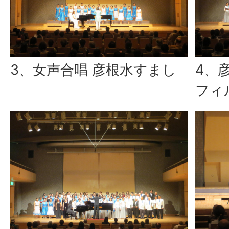
3、女声合唱 彦根水すまし
4、
フィ