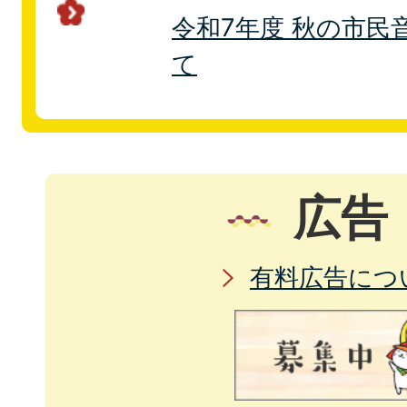
令和7年度 秋の市民
て
広告
有料広告につ