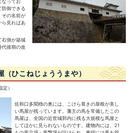
になってお
て防御できる
、その名前が
から見ればあ
て右側が築城
時代後期の改
。
馬屋（ひこねじょううまや）
指定）
佐和口多聞櫓の奥には、こけら葺きの屋根が美し
い馬屋が残っています。藩主の馬を常備したこの
馬屋は、全国の近世城郭内に残る大規模な馬屋と
してほかに見られないものです。建物内には、21
もの馬立場・馬繋場が設けられ、東端には馬を管