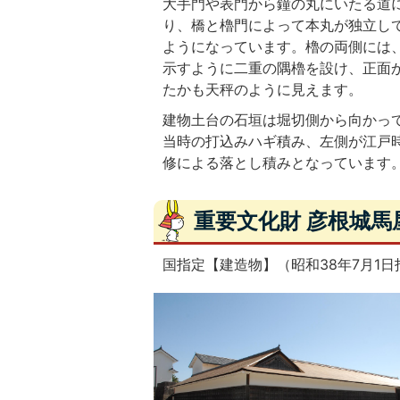
大手門や表門から鐘の丸にいたる道
り、橋と櫓門によって本丸が独立し
ようになっています。櫓の両側には
示すように二重の隅櫓を設け、正面
たかも天秤のように見えます。
建物土台の石垣は堀切側から向かっ
当時の打込みハギ積み、左側が江戸
修による落とし積みとなっています
重要文化財 彦根城
国指定【建造物】（昭和38年7月1日