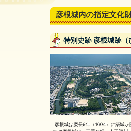
彦根城内の指定文化
特別史跡 彦根城跡
彦根城は慶長9年（1604）に築城