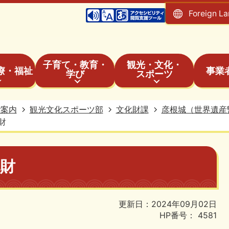
Foreign L
子育て・教育・
観光・文化・
療・福祉
事業
学び
スポーツ
ご案内
観光文化スポーツ部
文化財課
彦根城（世界遺産
財
財
更新日：2024年09月02日
HP番号：
4581