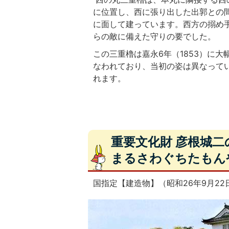
に位置し、西に張り出した出郭との
に面して建っています。西方の搦め
らの敵に備えた守りの要でした。
この三重櫓は嘉永6年（1853）に大
なわれており、当初の姿は異なって
れます。
重要文化財 彦根城
まるさわぐちたもん
国指定【建造物】（昭和26年9月22