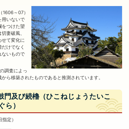
1606～07）
を用いないで
欄をつけた望
は切妻破風、
わせて変化に
階だけでなく
れないもので
理の調査によっ
城から移築されたものであると推測されています。
太鼓門及び続櫓（ひこねじょうたいこ
ぐら）
日指定）