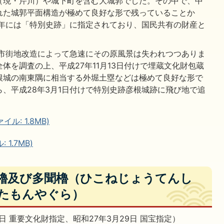
（現・芹川）や城下町を含む大城郭でした。その中で、中
れた城郭平面構造が極めて良好な形で残っていることか
1年には「特別史跡」に指定されており、国民共有の財産と
市街地改造によって急速にその原風景は失われつつありま
体を調査の上、平成27年11月13日付けで埋蔵文化財包蔵
根城の南東隅に相当する外堀土塁などは極めて良好な形で
、平成28年3月1日付けで特別史跡彦根城跡に飛び地で追
ル: 1.8MB)
1.7MB)
附櫓及び多聞櫓（ひこねじょうてんし
たもんやぐら）
日 重要文化財指定、昭和27年3月29日 国宝指定）