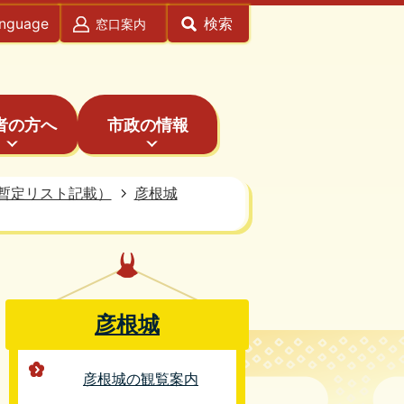
anguage
検索
窓口案内
者の方へ
市政の情報
暫定リスト記載）
彦根城
彦根城
彦根城の観覧案内