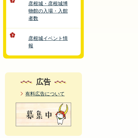
彦根城・彦根城博
物館の入場・入館
者数
彦根城イベント情
報
広告
有料広告について