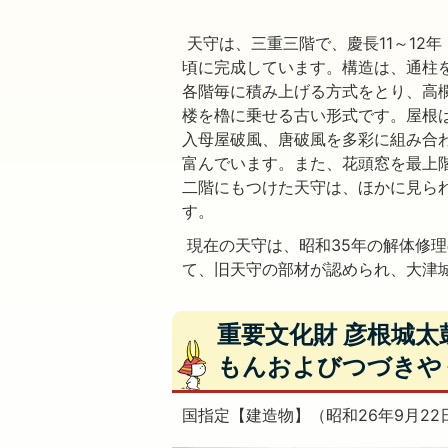
天守は、三重三階で、慶長11～12年（
頃に完成しています。構造は、通柱
各階毎に積み上げる方式をとり、高
楼を櫓に乗せる古い形式です。屋根
入母屋破風、唐破風を多彩に組み合
富んでいます。また、花頭窓を最上
二階にもつけた天守は、ほかに見ら
す。
現在の天守は、昭和35年の解体修
て、旧天守の部材が認められ、大津
重要文化財 彦根城
もんおよびつづきや
国指定【建造物】（昭和26年9月22