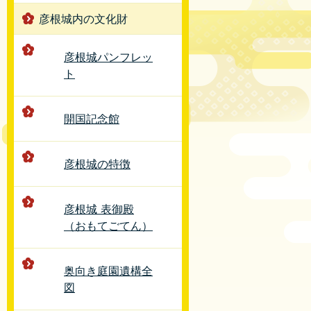
彦根城内の文化財
彦根城パンフレッ
ト
開国記念館
彦根城の特徴
彦根城 表御殿
（おもてごてん）
奥向き庭園遺構全
図