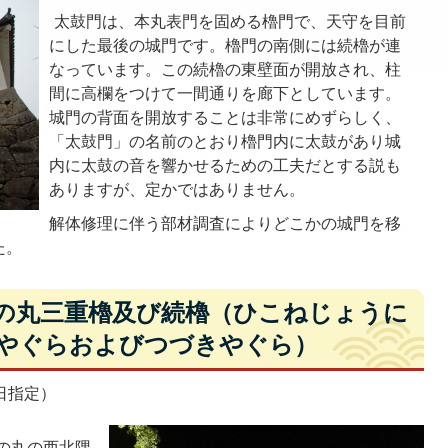
太鼓門は、本丸表門を固める櫓門で、天守を目前
にした最後の城門です。櫓門の南側には続櫓が連
なっています。この続櫓の東壁面が開放され、柱
間に高欄をつけて一間通りを廊下としています。
城門の背面を開放することは非常にめずらしく、
「太鼓門」の名前のとおり櫓門内に太鼓があり城
内に太鼓の音を響かせるための工夫だとする説も
ありますが、定かではありません。
解体修理に伴う部材調査によりどこかの城門を移
た。
西の丸三重櫓及び続櫓（ひこねじょうに
やぐらおよびつづきやぐら）
日指定）
の丸の西北隅