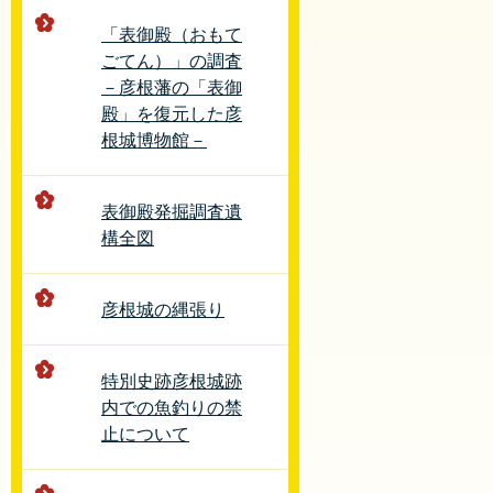
「表御殿（おもて
ごてん）」の調査
－彦根藩の「表御
殿」を復元した彦
根城博物館－
表御殿発掘調査遺
構全図
彦根城の縄張り
特別史跡彦根城跡
内での魚釣りの禁
止について