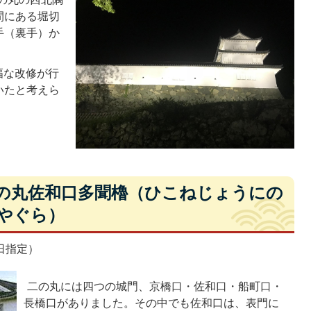
間にある堀切
手（裏手）か
幅な改修が行
いたと考えら
二の丸佐和口多聞櫓（ひこねじょうにの
やぐら）
日指定）
二の丸には四つの城門、京橋口・佐和口・船町口・
長橋口がありました。その中でも佐和口は、表門に