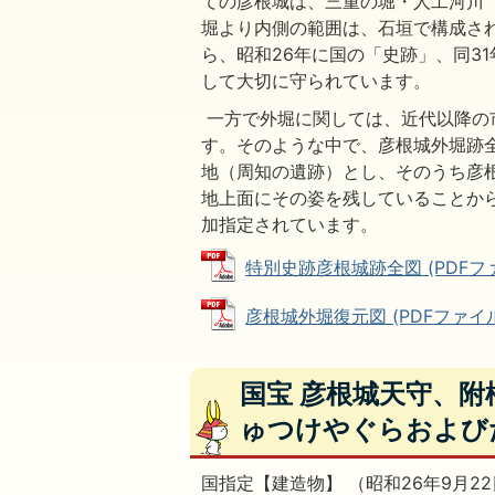
ての彦根城は、三重の堀・人工河川
堀より内側の範囲は、石垣で構成さ
ら、昭和26年に国の「史跡」、同3
して大切に守られています。
一方で外堀に関しては、近代以降の
す。そのような中で、彦根城外堀跡全
地（周知の遺跡）とし、そのうち彦
地上面にその姿を残していることから
加指定されています。
特別史跡彦根城跡全図 (PDFファイ
彦根城外堀復元図 (PDFファイル: 
国宝 彦根城天守、
ゅつけやぐらおよび
国指定【建造物】 （昭和26年9月22