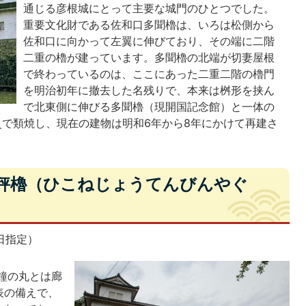
通じる彦根城にとって主要な城門のひとつでした。
重要文化財である佐和口多聞櫓は、いろは松側から
佐和口に向かって左翼に伸びており、その端に二階
二重の櫓が建っています。多聞櫓の北端が切妻屋根
で終わっているのは、ここにあった二重二階の櫓門
を明治初年に撤去した名残りで、本来は桝形を挟ん
で北東側に伸びる多聞櫓（現開国記念館）と一体の
火災で類焼し、現在の建物は明和6年から8年にかけて再建さ
天秤櫓（ひこねじょうてんびんやぐ
日指定）
鐘の丸とは廊
表の備えで、