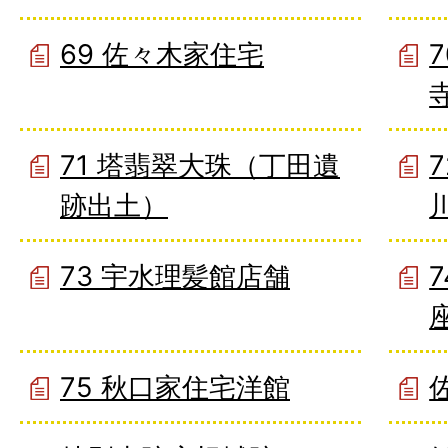
69 佐々木家住宅
71 塔翡翠大珠（丁田遺
跡出土）
73 宇水理髪館店舗
75 秋口家住宅洋館