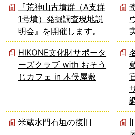
『荒神山古墳群（A支群
1号墳）発掘調査現地説
明会』を開催します。
HIKONE文化財サポータ
ーズクラブ with おそう
じカフェ in 木俣屋敷
米蔵水門石垣の復旧