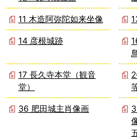
11 木造阿弥陀如来坐像
14 彦根城跡
17 長久寺本堂（観音
堂）
36 肥田城主肖像画