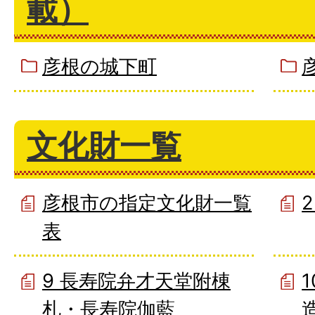
載）
彦根の城下町
文化財一覧
彦根市の指定文化財一覧
表
9 長寿院弁才天堂附棟
札・長寿院伽藍