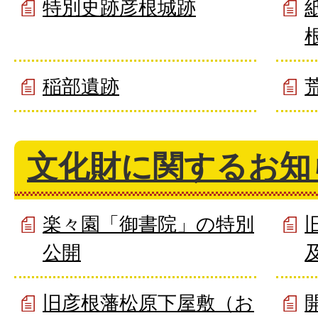
特別史跡彦根城跡
稲部遺跡
文化財に関するお知
楽々園「御書院」の特別
公開
旧彦根藩松原下屋敷（お