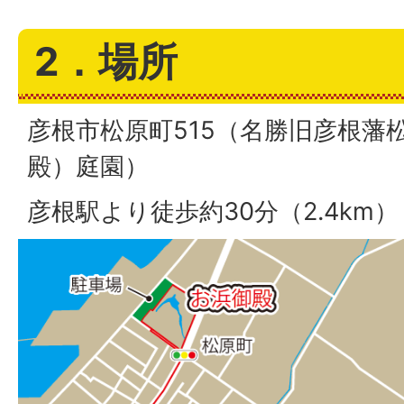
2．場所
彦根市松原町515（名勝旧彦根藩
殿）庭園）
彦根駅より徒歩約30分（2.4km）