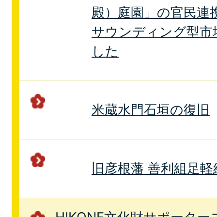
殿）庭園」の官民連
サウンディング型市
した
米蔵水門石垣の復旧
旧彦根藩 善利組足軽