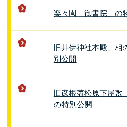
楽々園「御書院」の
旧井伊神社本殿、相
別公開
旧彦根藩松原下屋敷
の特別公開