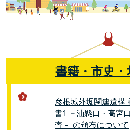
書籍・市史・
彦根城外堀関連遺構
書1 －油懸口・高宮
査－ の頒布について