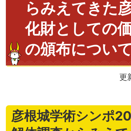
らみえてきた
化財としての
の頒布につい
更
彦根城学術シンポ20