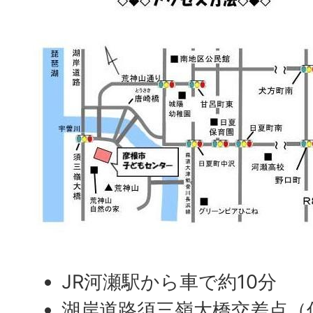
JR河瀬駅から車で約10分
湖岸道路須三嶺大橋交差点（