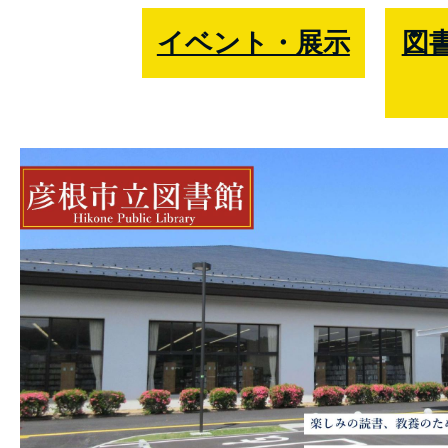
市
イベント・展示
図
立
図
書
館