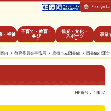
Foreign L
子育て・教育・
観光・文化・
療・福祉
事業
学び
スポーツ
ご案内
教育委員会事務局
彦根市立図書館
図書館の運営
HP番号：
16657