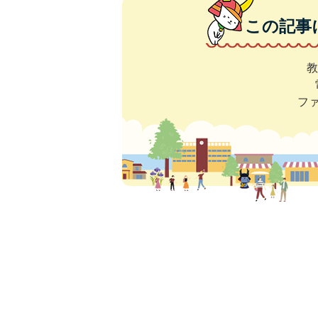
この記事
教
ファ