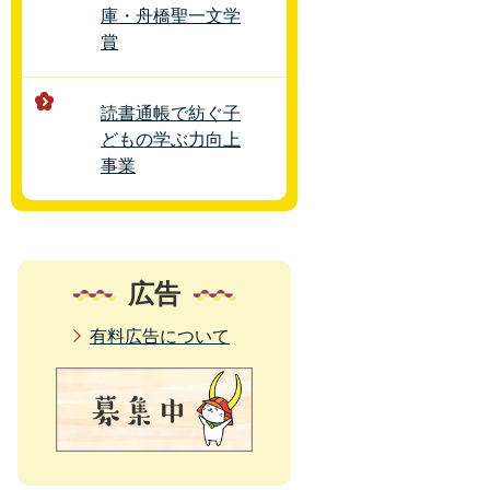
庫・舟橋聖一文学
賞
読書通帳で紡ぐ子
どもの学ぶ力向上
事業
広告
有料広告について