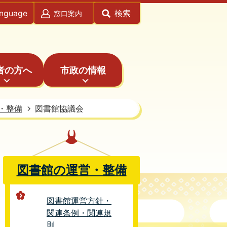
anguage
検索
窓口案内
者の方へ
市政の情報
・整備
図書館協議会
図書館の運営・整備
図書館運営方針・
関連条例・関連規
則