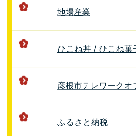
地場産業
ひこね丼 / ひこね菓
彦根市テレワークオ
ふるさと納税