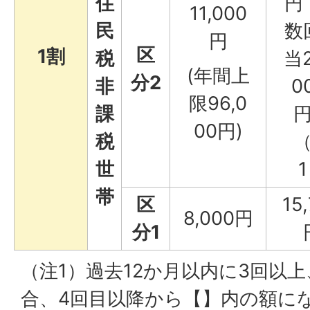
住
円
11,000
民
数
円
区
1割
税
当2
(年間上
分2
非
0
限96,0
課
00円)
税
世
帯
区
15
8,000円
分1
（注1）過去12か月以内に3回以
合、4回目以降から【】内の額に