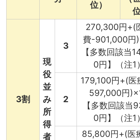
位）
270,300円+
費-901,000円
3
【多数回該当140
現
0円】（注1
役
179,100円+(
並
597,000円)×
3割
み
2
【多数回該当93
所
0円】（注1
得
85,800円+(医
者