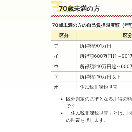
70歳未満の方
70歳未満の方の自己負担限度額（年
区分
区
ア
所得額901万円
イ
所得額600万円超～90
ウ
所得額210万円超～60
エ
所得額210万円以下
オ
住民税非課税世帯
区分判定の基準となる所得の
です。
「住民税非課税世帯」とは、
の世帯を指します。