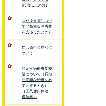
65歳以上の方）
高額療養費につい
て（高額な医療費
を支払ったとき）
自己負担限度額に
ついて
特定疾病療養受療
証について（長期
間高額な治療を必
要とするとき）
（国民健康保険・
保険料）