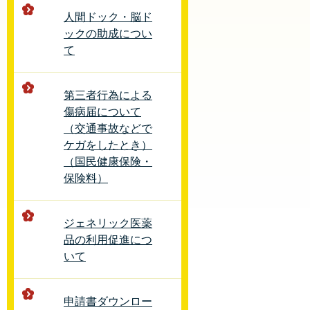
人間ドック・脳ド
ックの助成につい
て
第三者行為による
傷病届について
（交通事故などで
ケガをしたとき）
（国民健康保険・
保険料）
ジェネリック医薬
品の利用促進につ
いて
申請書ダウンロー