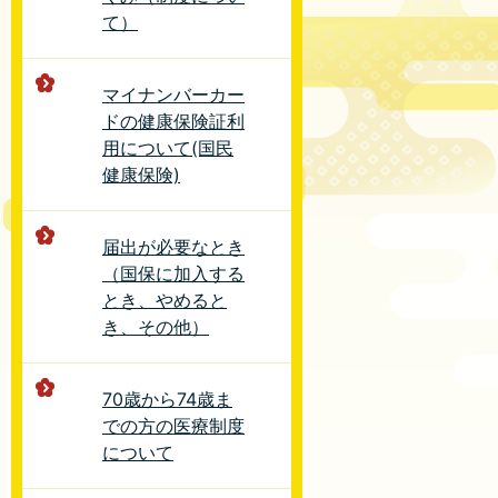
て）
マイナンバーカー
ドの健康保険証利
用について(国民
健康保険)
届出が必要なとき
（国保に加入する
とき、やめると
き、その他）
70歳から74歳ま
での方の医療制度
について