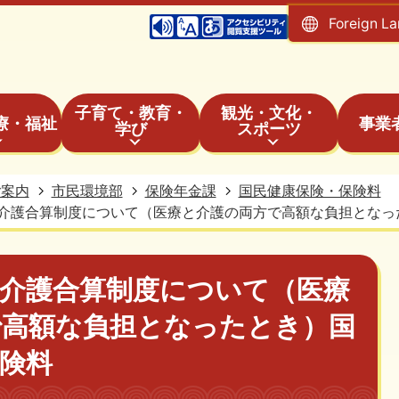
Foreign L
子育て・教育・
観光・文化・
療・福祉
事業
学び
スポーツ
ご案内
市民環境部
保険年金課
国民健康保険・保険料
介護合算制度について（医療と介護の両方で高額な負担となっ
額介護合算制度について（医療
で高額な負担となったとき）国
険料