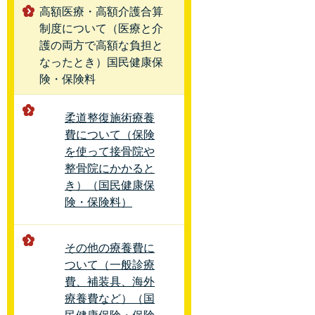
高額医療・高額介護合算
制度について（医療と介
護の両方で高額な負担と
なったとき）国民健康保
険・保険料
柔道整復施術療養
費について（保険
を使って接骨院や
整骨院にかかると
き）（国民健康保
険・保険料）
その他の療養費に
ついて（一般診療
費、補装具、海外
療養費など）（国