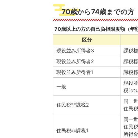
70歳から74歳までの方
70歳以上の方の自己負担限度額（年
区分
現役並み所得者3
課税標
現役並み所得者2
課税標
現役並み所得者1
課税標
現役
一般
税1の
同一
住民税非課税2
住民
同一
住民
住民税非課税1
所得金