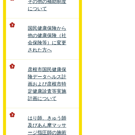
その他の補助制度
について
国民健康保険から
他の健康保険（社
会保険等）に変更
された方へ
彦根市国民健康保
険データヘルス計
画および彦根市特
定健康診査等実施
計画について
はり師、きゅう師
及びあん摩マッサ
ージ指圧師の施術