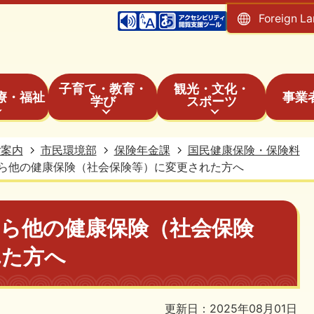
Foreign L
子育て・教育・
観光・文化・
療・福祉
事業
学び
スポーツ
ご案内
市民環境部
保険年金課
国民健康保険・保険料
ら他の健康保険（社会保険等）に変更された方へ
から他の健康保険（社会保険
れた方へ
更新日：2025年08月01日