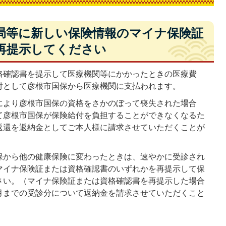
局等に新しい保険情報のマイナ保険証
再提示してください
格確認書を提示して医療機関等にかかったときの医療費
付として彦根市国保から医療機関に支払われます。
により彦根市国保の資格をさかのぼって喪失された場合
て彦根市国保が保険給付を負担することができなくなるた
返還を返納金としてご本人様に請求させていただくことが
保から他の健康保険に変わったときは、速やかに受診され
マイナ保険証または資格確認書のいずれかを再提示して保
さい。（マイナ保険証または資格確認書を再提示した場合
月までの受診分について返納金を請求させていただくこと