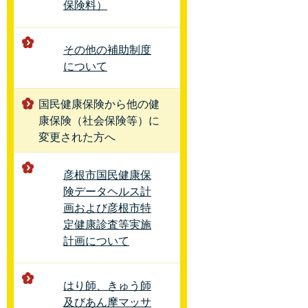
保険料）
その他の補助制度
について
国民健康保険から他の健
康保険（社会保険等）に
変更された方へ
彦根市国民健康保
険データヘルス計
画および彦根市特
定健康診査等実施
計画について
はり師、きゅう師
及びあん摩マッサ