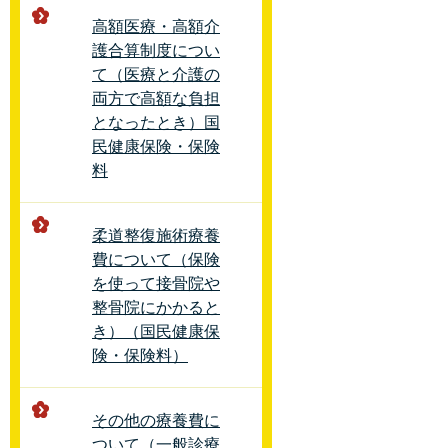
高額医療・高額介
護合算制度につい
て（医療と介護の
両方で高額な負担
となったとき）国
民健康保険・保険
料
柔道整復施術療養
費について（保険
を使って接骨院や
整骨院にかかると
き）（国民健康保
険・保険料）
その他の療養費に
ついて（一般診療