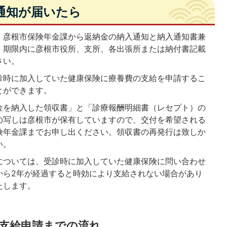
通知が届いたら
、彦根市保険年金課から返納金の納入通知と納入通知書兼
。期限内に彦根市役所、支所、各出張所または納付書記載
さい。
診時に加入していた健康保険に療養費の支給を申請するこ
とができます。
金を納入した領収書」と「診療報酬明細書（レセプト）の
の写しは彦根市が保有していますので、交付を希望される
険年金課までお申し出ください。領収書の再発行は致しか
い。
については、受診時に加入していた健康保険に問い合わせ
から2年が経過すると時効により支給されない場合があり
たします。
支給申請までの流れ