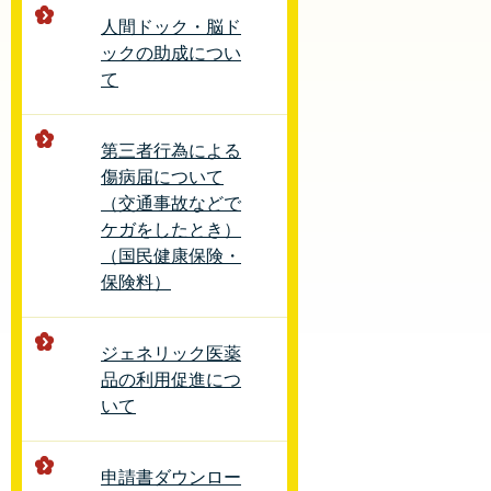
人間ドック・脳ド
ックの助成につい
て
第三者行為による
傷病届について
（交通事故などで
ケガをしたとき）
（国民健康保険・
保険料）
ジェネリック医薬
品の利用促進につ
いて
申請書ダウンロー