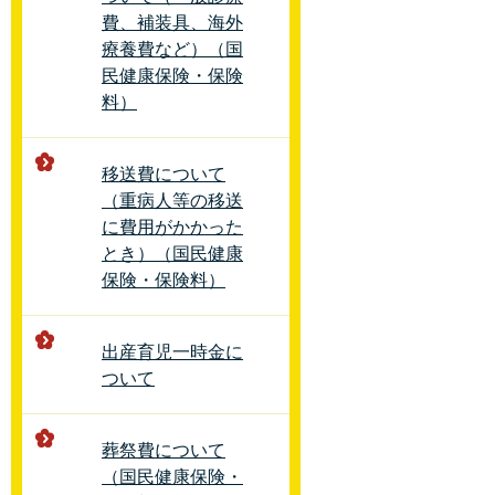
費、補装具、海外
療養費など）（国
民健康保険・保険
料）
移送費について
（重病人等の移送
に費用がかかった
とき）（国民健康
保険・保険料）
出産育児一時金に
ついて
葬祭費について
（国民健康保険・