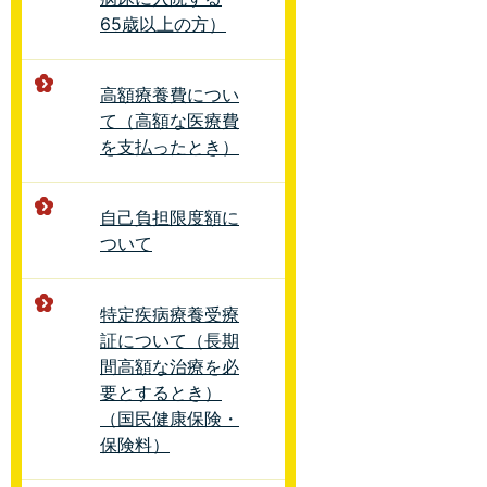
65歳以上の方）
高額療養費につい
て（高額な医療費
を支払ったとき）
自己負担限度額に
ついて
特定疾病療養受療
証について（長期
間高額な治療を必
要とするとき）
（国民健康保険・
保険料）