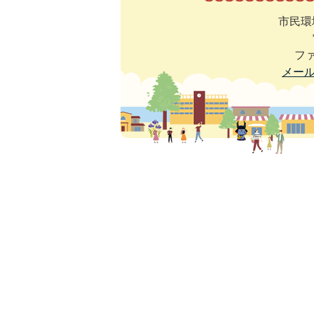
市民環
ファ
メー