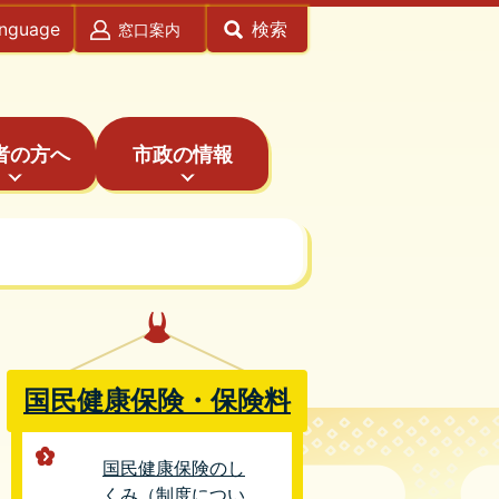
anguage
検索
窓口案内
者の方へ
市政の情報
国民健康保険・保険料
国民健康保険のし
くみ（制度につい