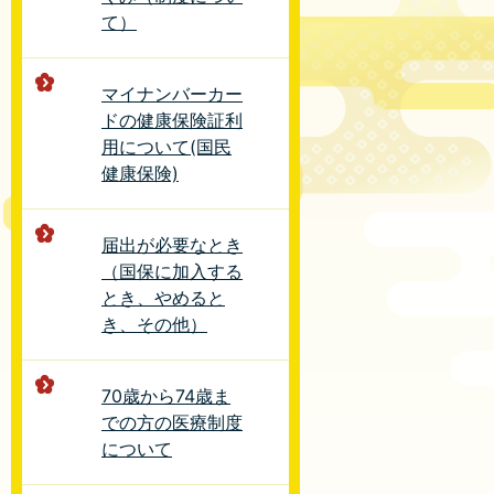
て）
マイナンバーカー
ドの健康保険証利
用について(国民
健康保険)
届出が必要なとき
（国保に加入する
とき、やめると
き、その他）
70歳から74歳ま
での方の医療制度
について