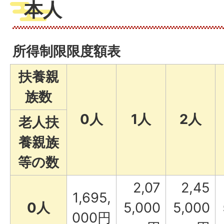
本人
所得制限限度額表
扶養親
族数
0人
1人
2人
老人扶
養親族
等の数
2,07
2,45
1,695,
0人
5,000
5,000
000円