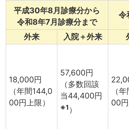
平成30年8月診療分から
令
令和8年7月診療分まで
外来
入院＋外来
57,600円
18,000円
22,
（多数回該
（年間144,0
（年間
当44,400円
00円上限）
00
※1
）