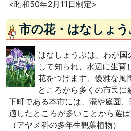
<昭和50年2月11日制定>
市の花・はなしょう
はなしょうぶは、わが国
して知られ、水辺に生育
花をつけます。優雅な風
ところから多くの市民に
下町である本市には、濠や庭園、
適したところが多いことから選ば
（アヤメ科の多年生観葉植物）