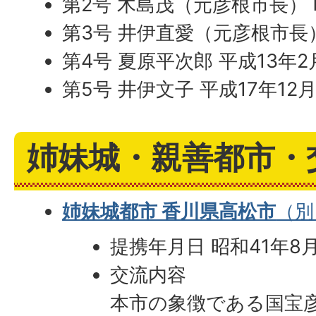
第2号 木島茂（元彦根市長） 
第3号 井伊直愛（元彦根市長）
第4号 夏原平次郎 平成13年2
第5号 井伊文子 平成17年12
姉妹城・親善都市・
姉妹城都市 香川県高松市
（別
提携年月日 昭和41年8月
交流内容
本市の象徴である国宝彦