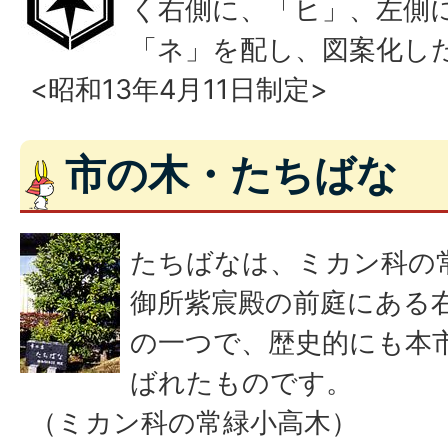
く右側に、「ヒ」、左側
「ネ」を配し、図案化し
<昭和13年4月11日制定>
市の木・たちばな
たちばなは、ミカン科の
御所紫宸殿の前庭にある
の一つで、歴史的にも本
ばれたものです。
（ミカン科の常緑小高木）