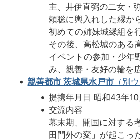
主、井伊直弼の二女・
頼聡に輿入れした縁か
初めての姉妹城縁組を
その後、高松城のある
イベントの参加・少年
み、親善・友好の輪を
親善都市 茨城県水戸市
（別ウ
提携年月日 昭和43年10
交流内容
幕末期、開国に対する
田門外の変」が起こっ