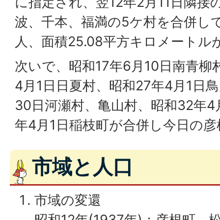
に指定され、翌12年2月11日隣
波、千本、福満の5ケ村を合併して彦
人、面積25.08平方キロメート
次いで、昭和17年6月10日南青柳
4月1日日夏村、昭和27年4月1日
30日河瀬村、亀山村、昭和32年4
年4月1日稲枝町が合併し今日の
市域と人口
市域の変還
昭和12年(1937年)：彦根町