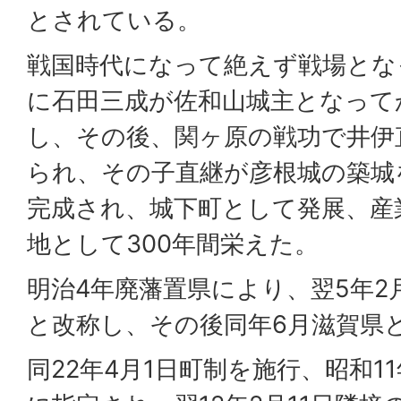
とされている。
戦国時代になって絶えず戦場とな
に石田三成が佐和山城主となって
し、その後、関ヶ原の戦功で井伊
られ、その子直継が彦根城の築城
完成され、城下町として発展、産
地として300年間栄えた。
明治4年廃藩置県により、翌5年2
と改称し、その後同年6月滋賀県
同22年4月1日町制を施行、昭和1