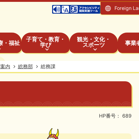
Foreign L
子育て・教育・
観光・文化・
療・福祉
事業
学び
スポーツ
ご案内
総務部
総務課
HP番号：
689