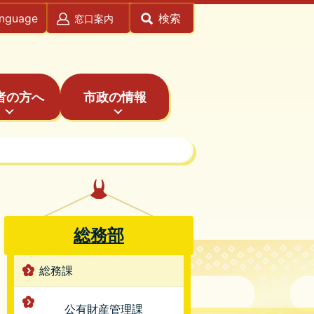
anguage
検索
窓口案内
者の方へ
市政の情報
総務部
総務課
公有財産管理課