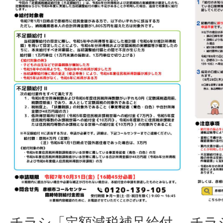
チラシ「定額減税補足給付
チラ