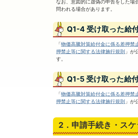
なお、意図的に虚偽の申告をした場
問われる場合があります。
Q1-4 受け取った
「
物価高騰対策給付金に係る差押禁
押禁止等に関する法律施行規則
」が
す。
Q1-5 受け取った
「
物価高騰対策給付金に係る差押禁
押禁止等に関する法律施行規則
」が
2．申請手続き・ス