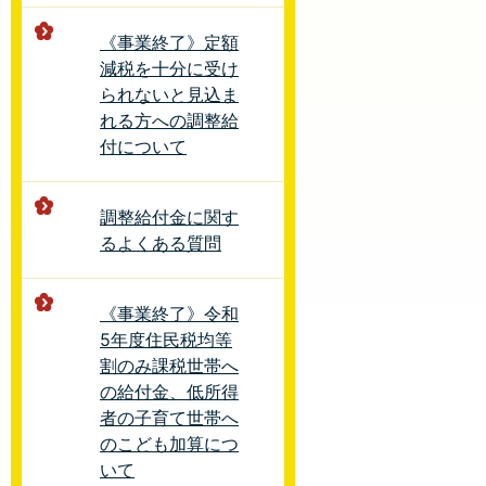
《事業終了》定額
減税を十分に受け
られないと見込ま
れる方への調整給
付について
調整給付金に関す
るよくある質問
《事業終了》令和
5年度住民税均等
割のみ課税世帯へ
の給付金、低所得
者の子育て世帯へ
のこども加算につ
いて