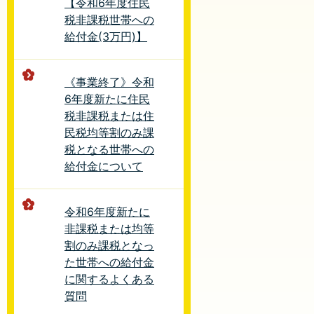
【令和6年度住民
税非課税世帯への
給付金(3万円)】
《事業終了》令和
6年度新たに住民
税非課税または住
民税均等割のみ課
税となる世帯への
給付金について
令和6年度新たに
非課税または均等
割のみ課税となっ
た世帯への給付金
に関するよくある
質問