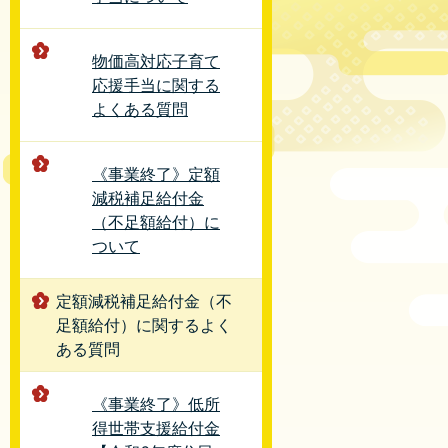
物価高対応子育て
応援手当に関する
よくある質問
《事業終了》定額
減税補足給付金
（不足額給付）に
ついて
定額減税補足給付金（不
足額給付）に関するよく
ある質問
《事業終了》低所
得世帯支援給付金