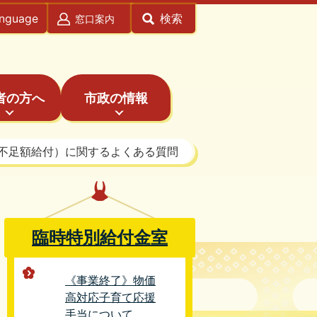
anguage
検索
窓口案内
者の方へ
市政の情報
不足額給付）に関するよくある質問
臨時特別給付金室
《事業終了》物価
高対応子育て応援
手当について