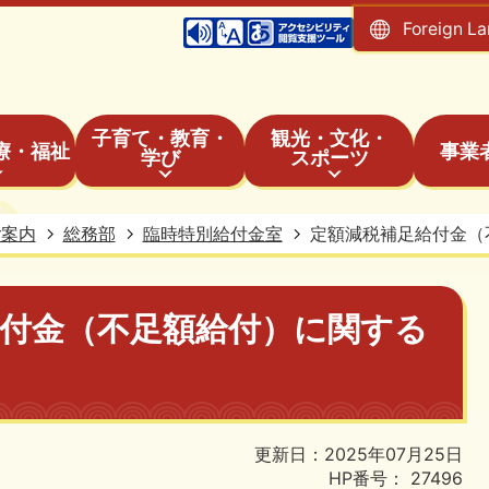
Foreign L
子育て・教育・
観光・文化・
療・福祉
事業
学び
スポーツ
ご案内
総務部
臨時特別給付金室
定額減税補足給付金（
給付金（不足額給付）に関する
更新日：2025年07月25日
HP番号：
27496