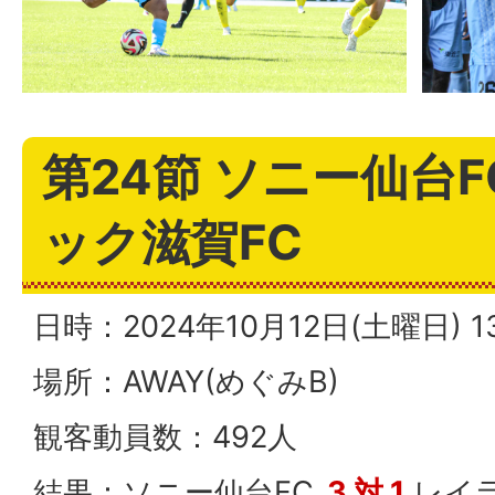
第24節 ソニー仙台F
ック滋賀FC
日時：2024年10月12日(土曜日)
場所：AWAY(めぐみB)
観客動員数：492人
結果：ソニー仙台FC
3 対 1
レイラ