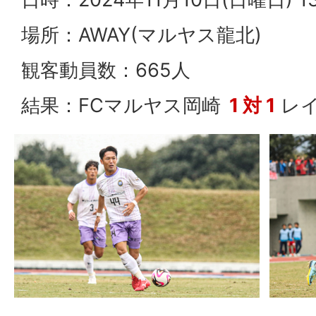
場所：AWAY(マルヤス龍北)
観客動員数：665人
結果：FCマルヤス岡崎
1 対 1
レイ