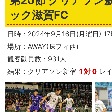
第20節 クリアソン新
ック滋賀FC
日時：2024年9月16日(月曜日) 
場所：AWAY(味フィ西)
観客動員数：931人
結果：クリアソン新宿
1 対 0
レイ