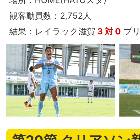
場所：HOME(HATOスタ)
観客動員数：2,752人
結果：レイラック滋賀
3 対 0
ブリ