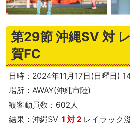
第29節 沖縄SV 対
賀FC
日時：2024年11月17日(日曜日)
場所：AWAY(沖縄市陸)
観客動員数：602人
結果：沖縄SV
1 対 2
レイラック滋