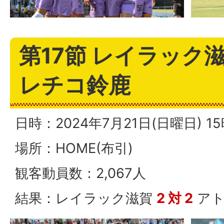
第17節 レイラック滋
レチコ鈴鹿
日時：2024年7月21日(日曜日) 
場所：HOME(布引)
観客動員数：2,067人
結果：レイラック滋賀
2 対 2
アト