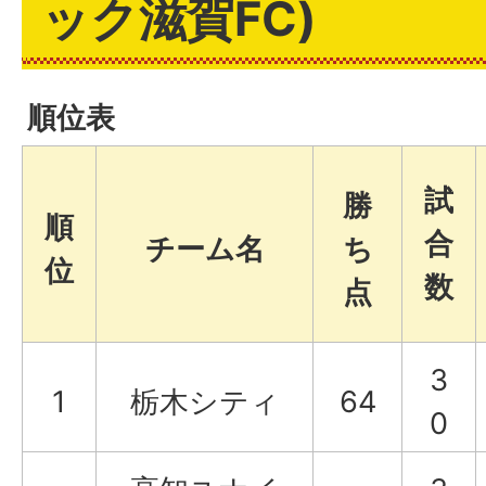
ック滋賀FC)
順位表
試
勝
順
合
チーム名
ち
位
数
点
3
1
栃木シティ
64
0