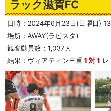
ラック滋賀FC
日時：2024年6月23日(日曜日) 
場所：AWAY(ラピスタ)
観客動員数：1,037人
結果：ヴィアティン三重
1 対 1
レ