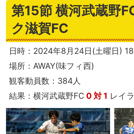
第15節 横河武蔵野F
ク滋賀FC
日時：2024年8月24日(土曜日) 
場所：AWAY(味フィ西)
観客動員数：384人
結果：横河武蔵野FC
0 対 1
レイラ