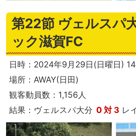
第22節 ヴェルスパ大
ック滋賀FC
日時：2024年9月29日(日曜日) 
場所：AWAY(日田)
観客動員数：1,156人
結果：ヴェルスパ大分
0 対 3
レイ