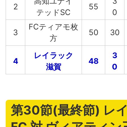
高知ユナイ
3
2
55
テッドSC
0
FCティアモ枚
3
50
30
方
レイラック
3
4
48
滋賀
0
第30節(最終節) 
FC 対 ヴィアティン