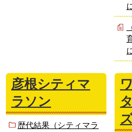
彦根シティマ
ラソン
ズ
歴代結果（シティマラ