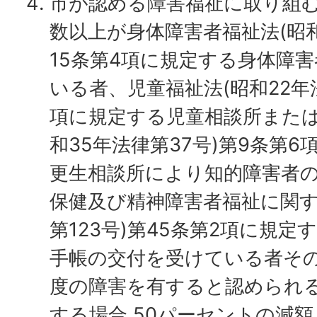
市が認める障害福祉に取り組
数以上が身体障害者福祉法(昭和
15条第4項に規定する身体障
いる者、児童福祉法(昭和22年法
項に規定する児童相談所または
和35年法律第37号)第9条第
更生相談所により知的障害者
保健及び精神障害者福祉に関す
第123号)第45条第2項に規
手帳の交付を受けている者そ
度の障害を有すると認められ
する場合 50パーセントの減額