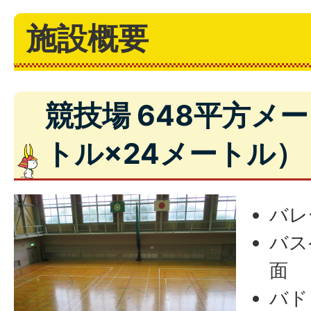
施設概要
競技場 648平方メ
トル×24メートル）
バレ
バス
面
バド