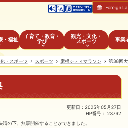
Foreign L
子育て・教育・
観光・文化・
療・福祉
事業
学び
スポーツ
文化・スポーツ
スポーツ
彦根シティマラソン
第38回
果
更新日：2025年05月27日
HP番号：
23762
、快晴の下、無事開催することができました。