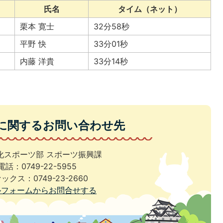
氏名
タイム（ネット）
栗本 寛士
32分58秒
平野 快
33分01秒
内藤 洋貴
33分14秒
に関するお問い合わせ先
化スポーツ部 スポーツ振興課
電話：0749-22-5955
ックス：0749-23-2660
ルフォームからお問合せする