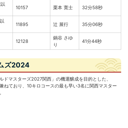
歳以
10157
栗本 寛士
32分58秒
歳以
11895
辻 展行
35分06秒
鍋谷 さゆ
12128
41分44秒
り
ズ2024
ールドマスターズ2027関西」の機運醸成を目的とした、
を兼ねており、10キロコースの最も早い3名に関西マスター
。