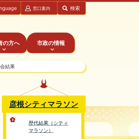
anguage
検索
窓口案内
者の方へ
市政の情報
大会結果
彦根シティマラソン
歴代結果（シティ
マラソン）