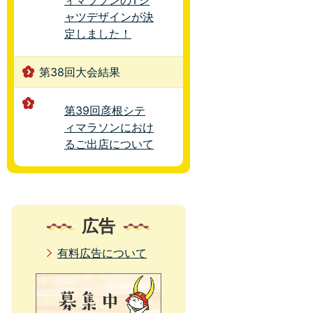
ィマラソンのTシ
ャツデザインが決
定しました！
第38回大会結果
第39回彦根シテ
ィマラソンにおけ
るご出店について
広告
有料広告について