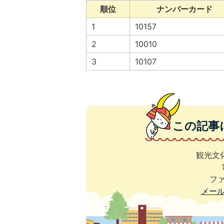
順位
ナンバーカード
1
10157
2
10010
3
10107
この記事
観光文
ファ
メー