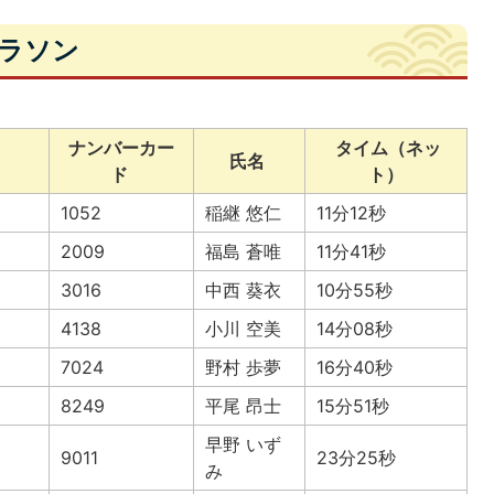
マラソン
ナンバーカー
タイム（ネッ
氏名
ド
ト）
1052
稲継 悠仁
11分12秒
2009
福島 蒼唯
11分41秒
3016
中西 葵衣
10分55秒
4138
小川 空美
14分08秒
7024
野村 歩夢
16分40秒
8249
平尾 昂士
15分51秒
早野 いず
9011
23分25秒
み