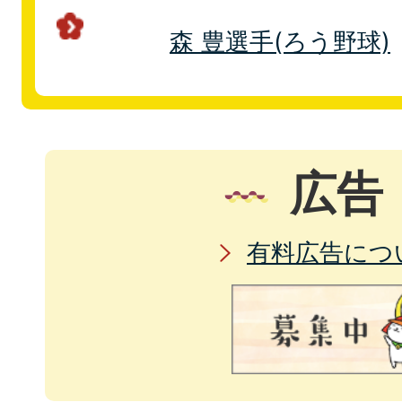
森 豊選手(ろう野球)
広告
有料広告につ