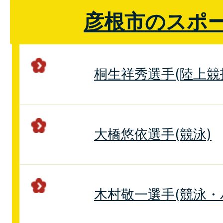
彦根市のスポ
桐生祥秀選手(陸上競
大橋悠依選手(競泳)
木村敬一選手(競泳・