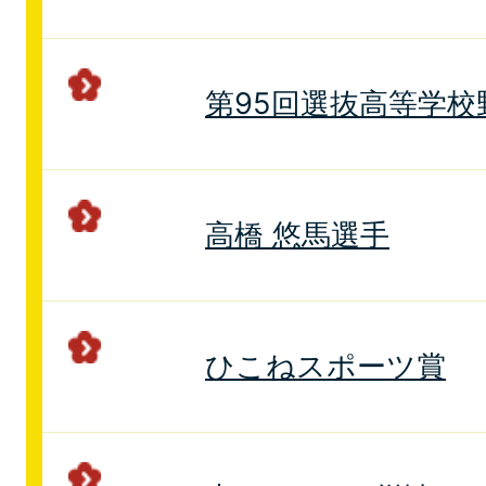
第95回選抜高等学校
高橋 悠馬選手
ひこねスポーツ賞