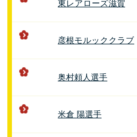
東レアローズ滋賀
彦根モルッククラブ
奥村頼人選手
米倉 陽選手