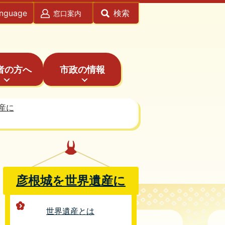
anguage
検索
窓口案内
者の方へ
市政の情報
産に
彦根城を世界遺産に
世界遺産とは