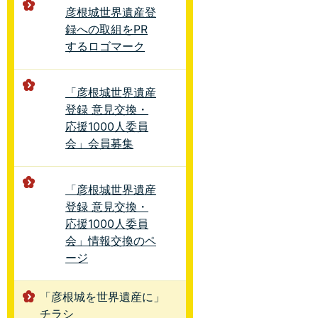
彦根城世界遺産登
録への取組をPR
するロゴマーク
「彦根城世界遺産
登録 意見交換・
応援1000人委員
会」会員募集
「彦根城世界遺産
登録 意見交換・
応援1000人委員
会」情報交換のペ
ージ
「彦根城を世界遺産に」
チラシ