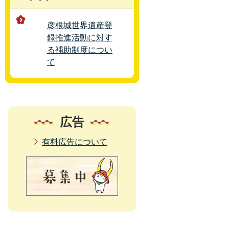
彦根城世界遺産登
録推進活動に対す
る補助制度につい
て
広告
有料広告について