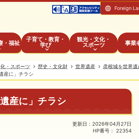
Foreign L
子育て・教育・
観光・文化・
療・福祉
事業
学び
スポーツ
文化・スポーツ
歴史・文化財
世界遺産
彦根城を世界遺
遺産に」チラシ
界遺産に」チラシ
更新日：2026年04月27日
HP番号：
22354