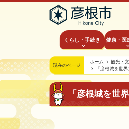
くらし・手続き
健康・医
ホーム
観光・
現在のページ
「彦根城を世界
「彦根城を世