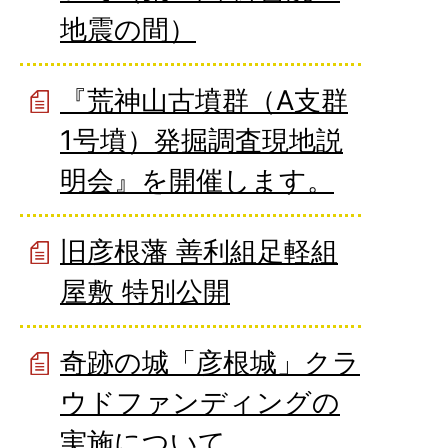
地震の間）
『荒神山古墳群（A支群
1号墳）発掘調査現地説
明会』を開催します。
旧彦根藩 善利組足軽組
屋敷 特別公開
奇跡の城「彦根城」クラ
ウドファンディングの
実施について