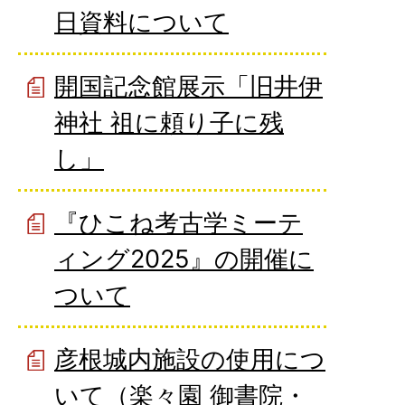
日資料について
開国記念館展示「旧井伊
神社 祖に頼り子に残
し」
『ひこね考古学ミーテ
ィング2025』の開催に
ついて
彦根城内施設の使用につ
いて（楽々園 御書院・