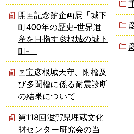
開国記念館企画展「城下
町400年の歴史‐世界遺
産を目指す彦根城の城下
町‐」
国宝彦根城天守、附櫓及
び多聞櫓に係る耐震診断
の結果について
第118回滋賀県埋蔵文化
財センター研究会の当