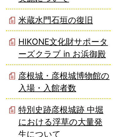
米蔵水門石垣の復旧
HIKONE文化財サポータ
ーズクラブ in お浜御殿
彦根城・彦根城博物館の
入場・入館者数
特別史跡彦根城跡 中堀
における浮草の大量発
生について