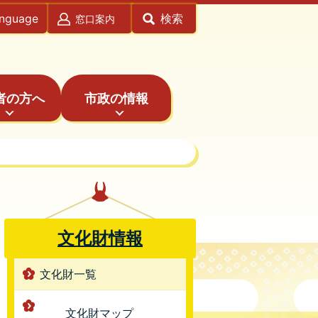
anguage
検索
窓口案内
者の方へ
市政の情報
文化財情報
文化財一覧
文化財マップ