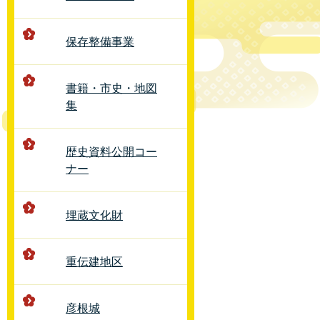
保存整備事業
書籍・市史・地図
集
歴史資料公開コー
ナー
埋蔵文化財
重伝建地区
彦根城