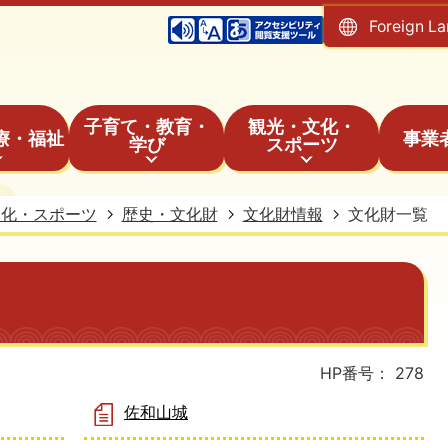
Foreign L
子育て・教育・
観光・文化・
療・福祉
事業
学び
スポーツ
文化・スポーツ
歴史・文化財
文化財情報
文化財一覧
HP番号：
278
佐和山城