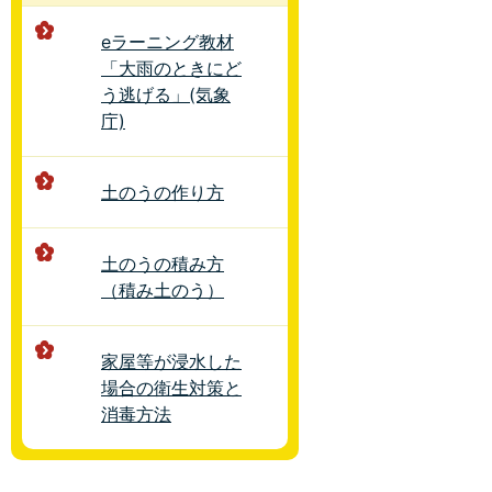
eラーニング教材
「大雨のときにど
う逃げる」(気象
庁)
土のうの作り方
土のうの積み方
（積み土のう）
家屋等が浸水した
場合の衛生対策と
消毒方法