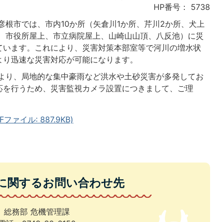
HP番号：
5738
根市では、市内10か所（矢倉川1か所、芹川2か所、犬上
所、市役所屋上、市立病院屋上、山崎山山頂、八反池）に災
ています。これにより、災害対策本部室等で河川の増水状
より迅速な災害対応が可能になります。
より、局地的な集中豪雨など洪水や土砂災害が多発してお
応を行うため、災害監視カメラ設置につきまして、ご理
ァイル: 887.9KB)
に関するお問い合わせ先
総務部 危機管理課