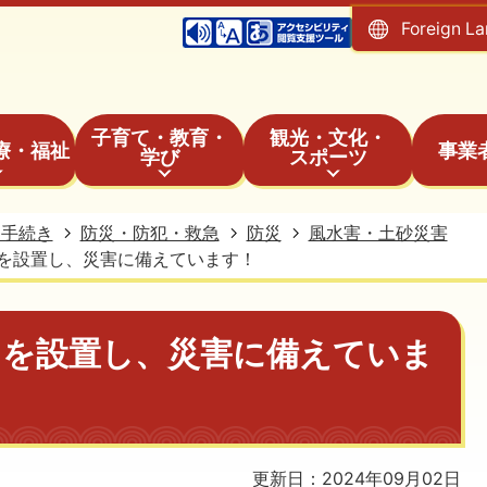
Foreign L
子育て・教育・
観光・文化・
療・福祉
事業
学び
スポーツ
・手続き
防災・防犯・救急
防災
風水害・土砂災害
を設置し、災害に備えています！
ラを設置し、災害に備えていま
更新日：2024年09月02日