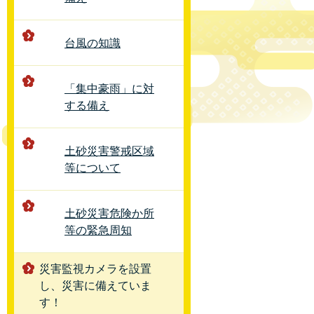
台風の知識
「集中豪雨」に対
する備え
土砂災害警戒区域
等について
土砂災害危険か所
等の緊急周知
災害監視カメラを設置
し、災害に備えていま
す！