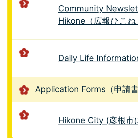
Community Newslet
Hikone（広報ひこ
Daily Life Infor
Application Forms（申請
Hikone City (彦