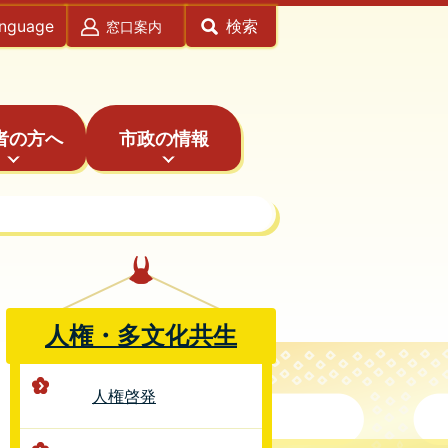
anguage
検索
窓口案内
者の方へ
市政の情報
人権・多文化共生
人権啓発