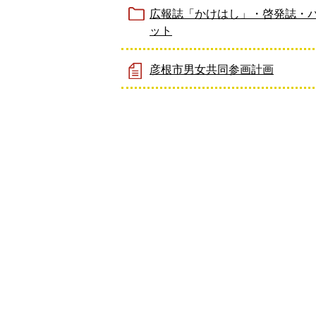
広報誌「かけはし」・啓発誌・
ット
彦根市男女共同参画計画