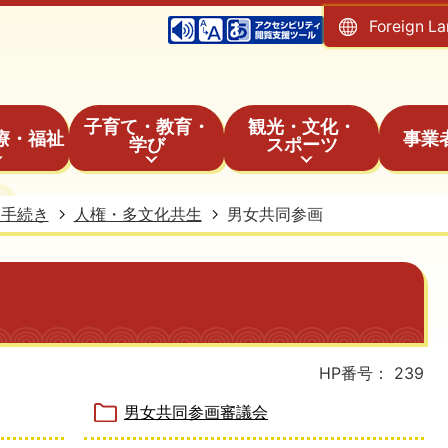
Foreign L
子育て・教育・
観光・文化・
療・福祉
事業
学び
スポーツ
・手続き
人権・多文化共生
男女共同参画
HP番号：
239
男女共同参画審議会