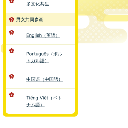
多文化共生
男女共同参画
English（英語）
Português（ポル
トガル語）
中国语（中国語）
Tiếng Việt（ベト
ナム語）