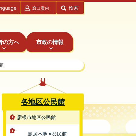
anguage
検索
窓口案内
者の方へ
市政の情報
館
各地区公民館
彦根市地区公民館
鳥居本地区公民館