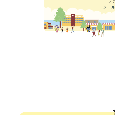
ファ
メー