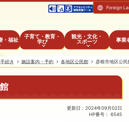
Foreign L
子育て・教育・
観光・文化・
療・福祉
事業
学び
スポーツ
・手続き
施設案内・予約
各地区公民館
彦根市地区公民
館
更新日：2024年09月02日
HP番号：
6545