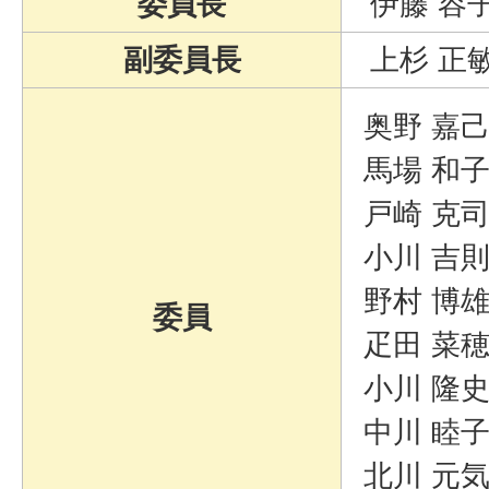
委員長
伊藤 容
副委員長
上杉 正
奥野 嘉
馬場 和
戸崎 克
小川 吉
野村 博
委員
疋田 菜
小川 隆
中川 睦
北川 元