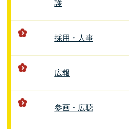
護
採用・人事
広報
参画・広聴