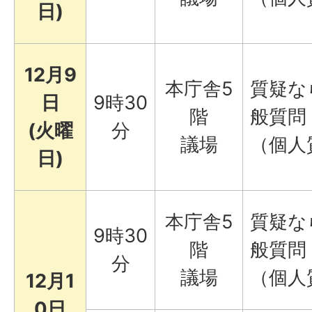
日)
12月9
本庁舎5
質疑な
日
9時30
階
般質問
(火曜
分
議場
（個人
日)
本庁舎5
質疑な
9時30
階
般質問
分
議場
（個人
12月1
0日