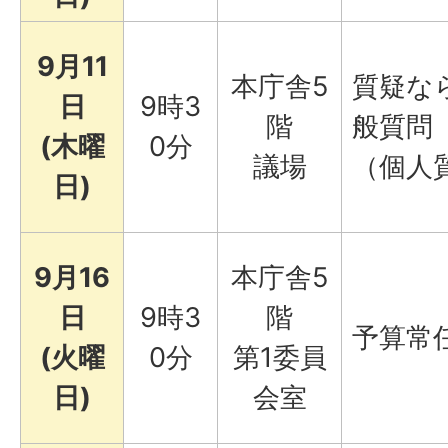
9月11
本庁舎5
質疑な
日
9時3
階
般質問
(木曜
0分
議場
（個人
日)
9月16
本庁舎5
日
9時3
階
予算常
(火曜
0分
第1委員
日)
会室