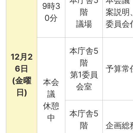
本庁舎5
本会議
9時3
階
案説明
0分
議場
委員会
本庁舎5
12月2
階
6日
予算常
第1委員
(金曜
本会
会室
日)
議
休憩
本庁舎5
中
階
企画総