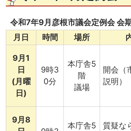
令和7年9月彦根市議会定例会 会
月日
時間
場所
9月1
本庁舎5
日
9時3
開会（
階
(月曜
0分
説明）
議場
日)
9月8
本庁舎5
質疑な