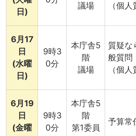
議場
（個人
日)
6月17
本庁舎5
質疑な
日
9時3
階
般質問
(水曜
0分
議場
（個人
日)
6月19
本庁舎5
日
9時3
階
予算常
(金曜
0分
第1委員