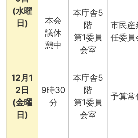
(水曜
本庁舎5
本会
日)
階
市民産
議休
第1委員
任委員
憩中
会室
12月1
本庁舎5
2日
9時30
階
予算常
(金曜
分
第1委員
日)
会室