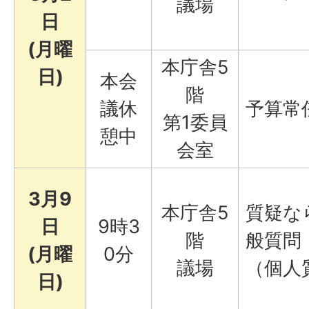
議場
日
(月曜
本庁舎5
日)
本会
階
議休
予算常
第1委員
憩中
会室
3月9
本庁舎5
質疑な
日
9時3
階
般質問
(月曜
0分
議場
（個人
日)