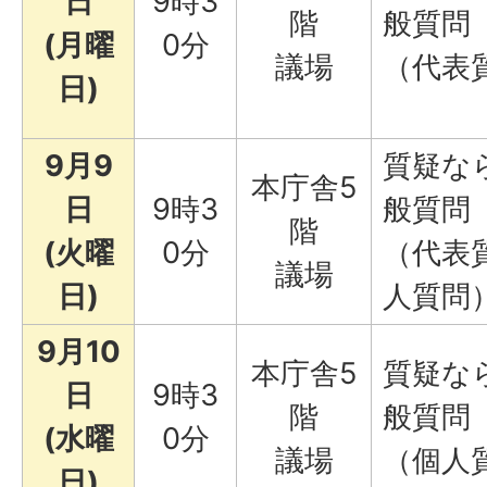
日
9時3
階
般質問
(月曜
0分
議場
（代表
日)
9月9
質疑な
本庁舎5
日
9時3
般質問
階
(火曜
0分
（代表
議場
日)
人質問
9月10
本庁舎5
質疑な
日
9時3
階
般質問
(水曜
0分
議場
（個人
日)