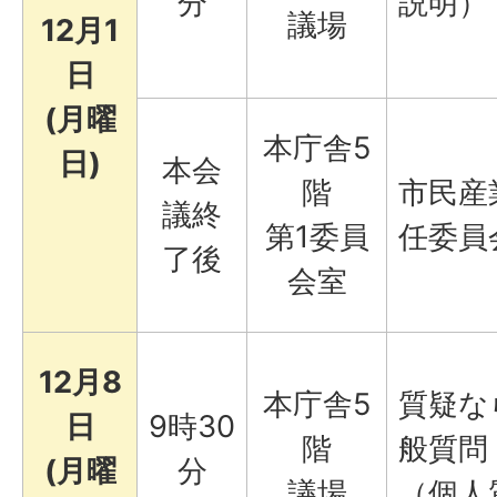
分
説明）
議場
12月1
日
(月曜
本庁舎5
日)
本会
階
市民産
議終
第1委員
任委員
了後
会室
12月8
本庁舎5
質疑な
日
9時30
階
般質問
(月曜
分
議場
（個人