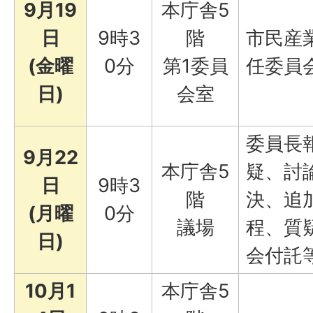
9月19
本庁舎5
日
9時3
階
市民産
(金曜
0分
第1委員
任委員
日)
会室
委員長
9月22
本庁舎5
疑、討
日
9時3
階
決、追
(月曜
0分
議場
程、質
日)
会付託
10月1
本庁舎5