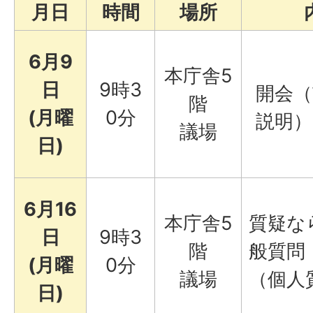
月日
時間
場所
6月9
本庁舎5
日
9時3
開会（
階
(月曜
0分
説明）
議場
日)
6月16
本庁舎5
質疑な
日
9時3
階
般質問
(月曜
0分
議場
（個人
日)