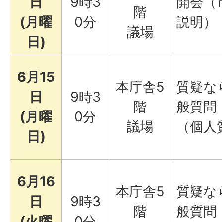
日
9時3
開会（
階
(月曜
0分
説明）
議場
日)
6月15
本庁舎5
質疑な
日
9時3
階
般質問
(月曜
0分
議場
（個人
日)
6月16
本庁舎5
質疑な
日
9時3
階
般質問
(火曜
0分