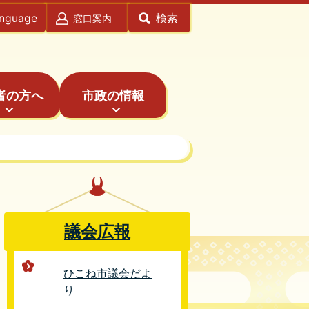
anguage
検索
窓口案内
者の方へ
市政の情報
議会広報
ひこね市議会だよ
り