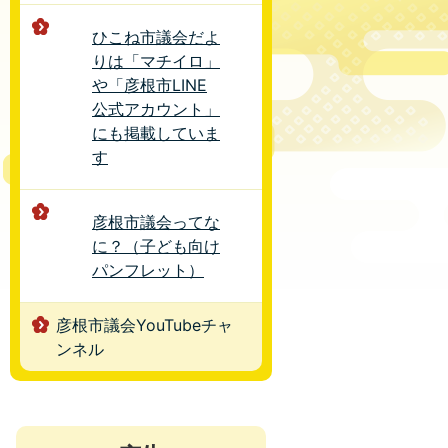
ひこね市議会だよ
りは「マチイロ」
や「彦根市LINE
公式アカウント」
にも掲載していま
す
彦根市議会ってな
に？（子ども向け
パンフレット）
彦根市議会YouTubeチャ
ンネル