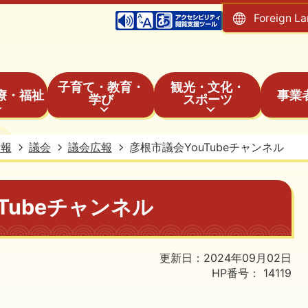
Foreign L
子育て・教育・
観光・文化・
療・福祉
事業
学び
スポーツ
情報
議会
議会広報
彦根市議会YouTubeチャンネル
Tubeチャンネル
更新日：2024年09月02日
HP番号：
14119