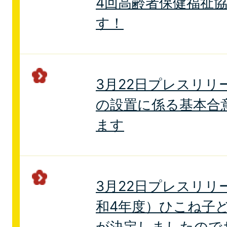
4回高齢者保健福祉
す！
3月22日プレスリリ
の設置に係る基本合
ます
3月22日プレスリリ
和4年度）ひこね子
が決定しましたので