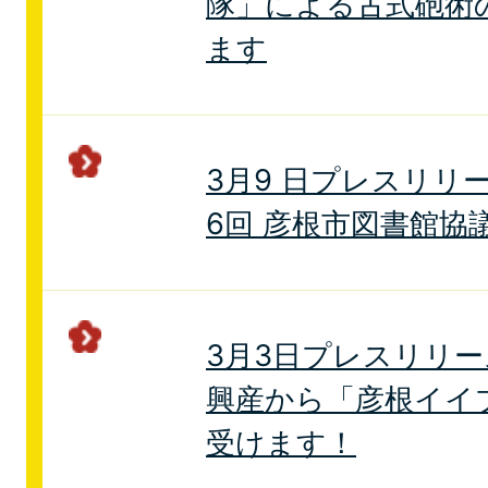
隊」による古式砲術
ます
3月9 日プレスリリ
6回 彦根市図書館協
3月3日プレスリリ
興産から「彦根イイ
受けます！