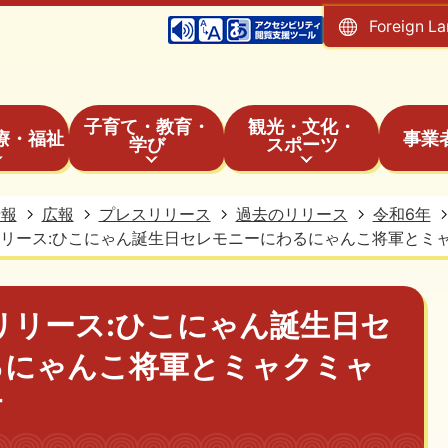
Foreign L
子育て・教育・
観光・文化・
療・福祉
事業
学び
スポーツ
情報
広報
プレスリリース
過去のリリース
令和6年
リリース:ひこにゃん誕生日セレモニーにわるにゃんこ将軍とミ
リリース:ひこにゃん誕生日セ
るにゃんこ将軍とミャクミャ
す