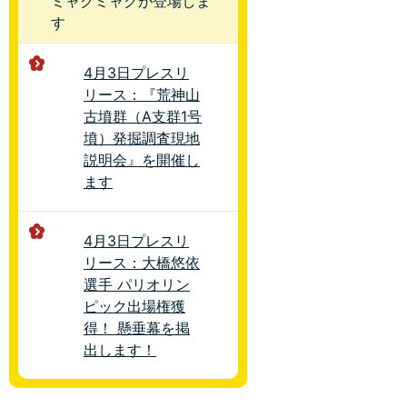
ミャクミャクが登場しま
す
4月3日プレスリ
リース：『荒神山
古墳群（A支群1号
墳）発掘調査現地
説明会』を開催し
ます
4月3日プレスリ
リース：大橋悠依
選手 パリオリン
ピック出場権獲
得！ 懸垂幕を掲
出します！