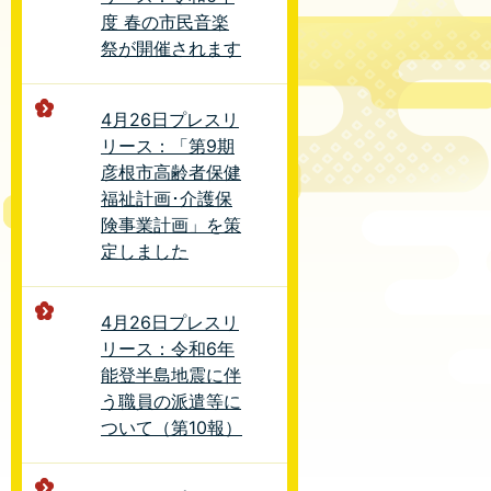
度 春の市民音楽
祭が開催されます
4月26日プレスリ
リース：「第9期
彦根市高齢者保健
福祉計画･介護保
険事業計画」を策
定しました
4月26日プレスリ
リース：令和6年
能登半島地震に伴
う職員の派遣等に
ついて（第10報）