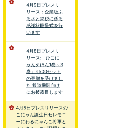
4月9日プレスリ
リース：企業版ふ
るさと納税に係る
感謝状贈呈式を行
います
4月8日プレスリ
リース:「ひこに
ゃんえほん1巻～3
巻」×500セット
の寄贈を受けまし
た 報道機関向け
にお披露目します
4月5日プレスリリース:ひ
こにゃん誕生日セレモニ
ーにわるにゃんこ将軍と