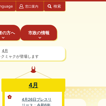
anguage
検索
窓口案内
者の方へ
市政の情報
4月
ャクミャクが登場します
4月
4月26日プレスリ
リース：令和6年