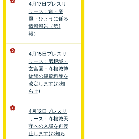
4月17日プレスリ
リース：雷・突
風・ひょうに係る
情報報告（第1
報）
4月15日プレスリ
リース：彦根城・
玄宮園・彦根城博
物館の観覧料等を
改定します(お知
らせ)
4月12日プレスリ
リース：彦根城天
守への入場を再停
止します(お知ら