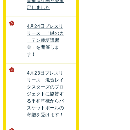
育推進計画～を策
定しました
4月24日プレスリ
リース：「緑のカ
ーテン栽培講習
会」を開催しま
す！
4月23日プレスリ
リース：滋賀レイ
クスターズのプロ
ジェクトに協賛す
る平和堂様からバ
スケットボールの
寄贈を受けます！