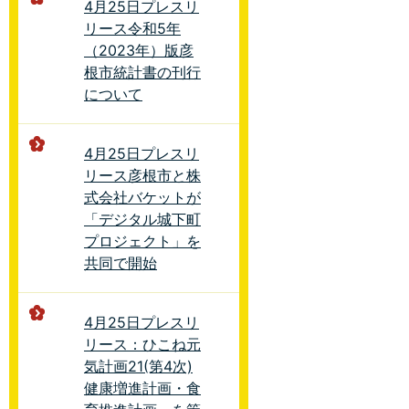
4月25日プレスリ
リース令和5年
（2023年）版彦
根市統計書の刊行
について
4月25日プレスリ
リース彦根市と株
式会社バケットが
「デジタル城下町
プロジェクト」を
共同で開始
4月25日プレスリ
リース：ひこね元
気計画21(第4次)
健康増進計画・食