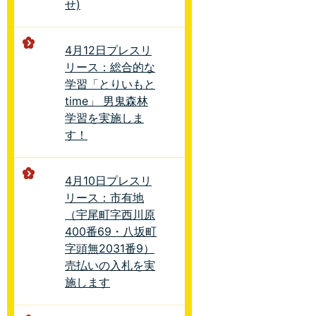
せ)
4月12日プレスリ
リース：総合的な
学習「とりいもと
time」 男鬼森林
学習を実施しま
す！
4月10日プレスリ
リース：市有地
（宇尾町字西川原
400番69・八坂町
字頭無2031番9）
売払いの入札を実
施します