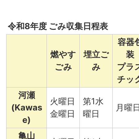
令和8年度 ごみ収集日程表
容器
燃やす
埋立ご
装
ごみ
み
プラ
チッ
河瀬
火曜日
第1水
(Kawas
月曜
金曜日
曜日
e)
亀山