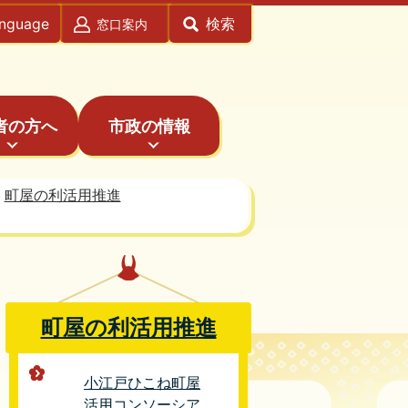
anguage
検索
窓口案内
者の方へ
市政の情報
町屋の利活用推進
町屋の利活用推進
小江戸ひこね町屋
活用コンソーシア