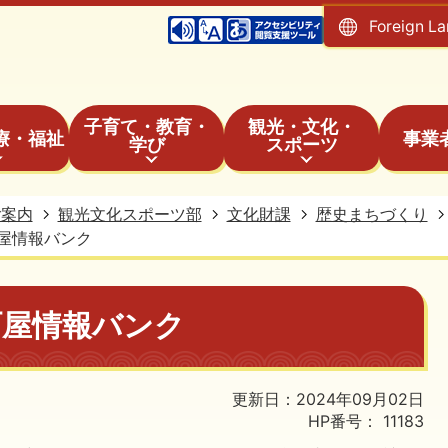
Foreign L
子育て・教育・
観光・文化・
療・福祉
事業
学び
スポーツ
ご案内
観光文化スポーツ部
文化財課
歴史まちづくり
屋情報バンク
町屋情報バンク
更新日：2024年09月02日
HP番号：
11183