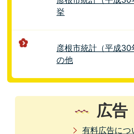
挙
彦根市統計（平成30年
の他
広告
有料広告につ